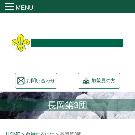
MENU
日本ボーイスカウト新潟連盟
お問い合わせ
加盟員の方
長岡第3団
HOME
>
参加するには
>
長岡第3団