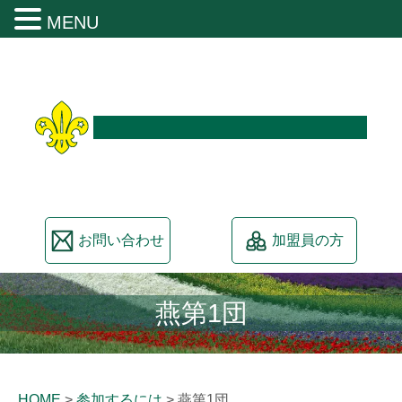
MENU
日本ボーイスカウト新潟連盟
お問い合わせ
加盟員の方
燕第1団
HOME
>
参加するには
>
燕第1団